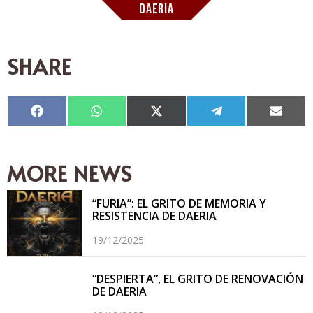
DAERIA
SHARE
Compartir
Compartir
Compartir
Compartir
Compar
en
en
en
en
en
Facebook
WhatsApp
X
Telegram
Email
(Twitter)
MORE NEWS
“FURIA”: EL GRITO DE MEMORIA Y
RESISTENCIA DE DAERIA
19/12/2025
“DESPIERTA”, EL GRITO DE RENOVACIÓN
DE DAERIA