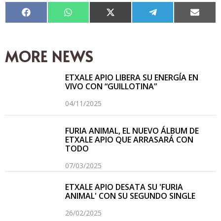
Compartir
Compartir
Compartir
Compartir
Compar
en
en
en
en
en
Facebook
WhatsApp
X
Telegram
Email
(Twitter)
MORE NEWS
ETXALE APIO LIBERA SU ENERGÍA EN
VIVO CON “GUILLOTINA”
04/11/2025
FURIA ANIMAL, EL NUEVO ÁLBUM DE
ETXALE APIO QUE ARRASARÁ CON
TODO
07/03/2025
ETXALE APIO DESATA SU 'FURIA
ANIMAL' CON SU SEGUNDO SINGLE
26/02/2025