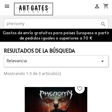
shopping_cart



Gastos de envío gratuitos para paises Europeos a partir
de pedidos iguales o superiores a 70 €
RESULTADOS DE LA BÚSQUEDA
Relevancia

Mostrando 1-3 de 3 artículo(s)
favorite_border