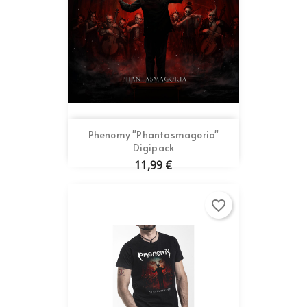
Phenomy "Phantasmagoria"
Digipack
11,99 €
favorite_border