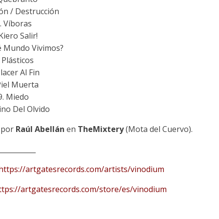
ión / Destrucción
. Víboras
¡Kiero Salir!
é Mundo Vivimos?
. Plásticos
Placer Al Fin
Piel Muerta
9. Miedo
ino Del Olvido
o por
Raúl Abellán
en
TheMixtery
(Mota del Cuervo).
___________
https://artgatesrecords.com/artists/vinodium
ttps://artgatesrecords.com/store/es/vinodium