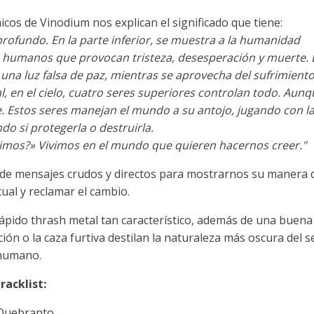
icos de Vinodium nos explican el significado que tiene:
rofundo. En la parte inferior, se muestra a la humanidad
s humanos que provocan tristeza, desesperación y muerte. 
 una luz falsa de paz, mientras se aprovecha del sufrimiento
l, en el cielo, cuatro seres superiores controlan todo. Aunq
ere. Estos seres manejan el mundo a su antojo, jugando con l
o si protegerla o destruirla.
mos?» Vivimos en el mundo que quieren hacernos creer."
 de mensajes crudos y directos para mostrarnos su manera 
tual y reclamar el cambio.
rápido thrash metal tan característico, además de una buena
ión o la caza furtiva destilan la naturaleza más oscura del s
humano.
racklist:
 Quebranto