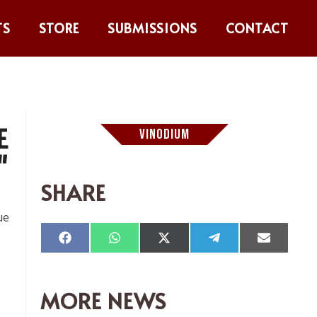
TS
STORE
SUBMISSIONS
CONTACT
E
VINODIUM
"
SHARE
ue
s
Compartir
Compartir
Compartir
Compartir
Comparti
en
en
en
en
en
Facebook
WhatsApp
X
Telegram
Email
(Twitter)
MORE NEWS