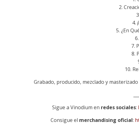
2. Creac
3
4. 
5. ¿En Qu
6
7. 
8. 
10. Re
Grabado, producido, mezclado y masterizad
__
Sigue a Vinodium en
redes sociales
:
Consigue el
merchandising oficial
:
h