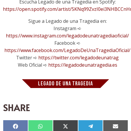
Escucha Legado de una Tragedia en Spotify:
https://open.spotify.com/artist/5KNq99ZvzI0ei3NHBCCnH
Sigue a Legado de una Tragedia en:
Instagram ➪
https://www.instagram.com/legadodeunatragediaoficial/
Facebook ➪
https://www.facebook.com/LegadoDeUnaTragediaOficial/
Twitter ➪
https://twitter.com/legadodeunatrag
Web Oficial ➪
https://legadodeunatragedia.es
LEGADO DE UNA TRAGEDIA
SHARE
Compartir
Compartir
Compartir
Compartir
Compar