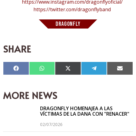
https://www.instagram.com/dragonflyoficial/
https://twitter.com/dragonflyband
DRAGONFLY
SHARE
Compartir
Compartir
Compartir
Compartir
Compar
en
en
en
en
en
Facebook
WhatsApp
X
Telegram
Email
(Twitter)
MORE NEWS
DRAGONFLY HOMENAJEA A LAS
VÍCTIMAS DE LA DANA CON "RENACER"
02/07/2026