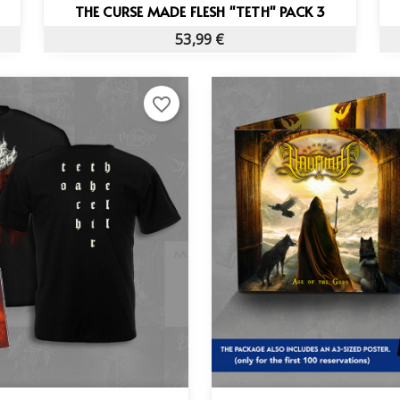
Vista rápida

THE CURSE MADE FLESH "TETH" PACK 3
53,99 €
favorite_border