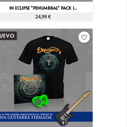
Vista rápida

IN ECLIPSE "PENUMBRAL" PACK 1...
24,99 €
UEVO
favorite_border