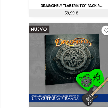
Vista rápida

DRAGONFLY "LABERINTO" PACK 4...
59,99 €
NUEVO
favorite_bo