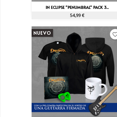
Vista rápida

IN ECLIPSE "PENUMBRAL" PACK 3...
54,99 €
NUEVO
favorite_bo