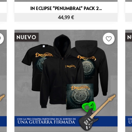
Vista rápida

IN ECLIPSE "PENUMBRAL" PACK 2...
44,99 €
NUEVO
N
rder
favorite_border