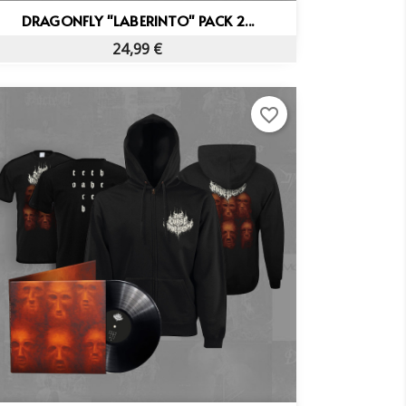
Vista rápida

DRAGONFLY "LABERINTO" PACK 2...
24,99 €
favorite_border