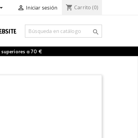
shopping_cart


Carrito
(0)
Iniciar sesión
BSITE

 superiores a 70 €