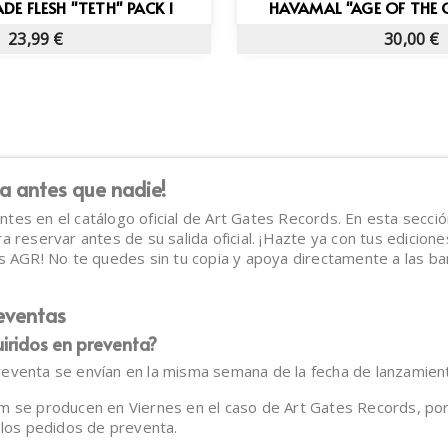
Vista rápida
Vista ráp


DE FLESH "TETH" PACK 1
HAVAMAL "AGE OF THE G
23,99 €
30,00 €
a antes que nadie!
tes en el catálogo oficial de Art Gates Records. En esta secci
 reservar antes de su salida oficial. ¡Hazte ya con tus ediciones
as AGR! No te quedes sin tu copia y apoya directamente a las b
reventas
iridos en preventa?
eventa se envían en la misma semana de la fecha de lanzamient
m se producen en Viernes en el caso de Art Gates Records, po
 los pedidos de preventa.