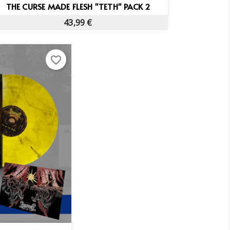
Vista rápida

THE CURSE MADE FLESH "TETH" PACK 2
43,99 €
favorite_border