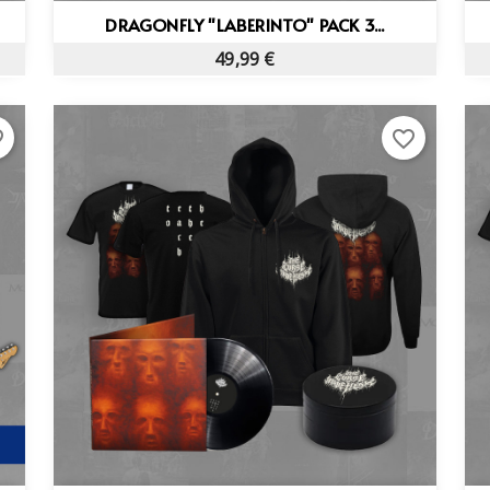
Vista rápida

DRAGONFLY "LABERINTO" PACK 3...
49,99 €
rder
favorite_border