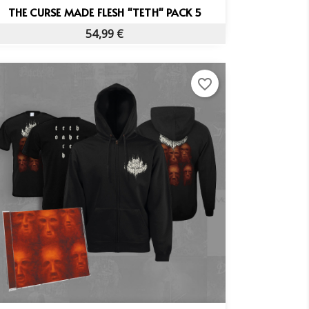
Vista rápida

THE CURSE MADE FLESH "TETH" PACK 5
54,99 €
favorite_border
×
×
×
×