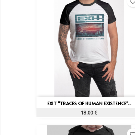
favorite_bo
Vista rápida

EXIT "TRACES OF HUMAN EXISTENCE"...
18,00 €
favorite_bo