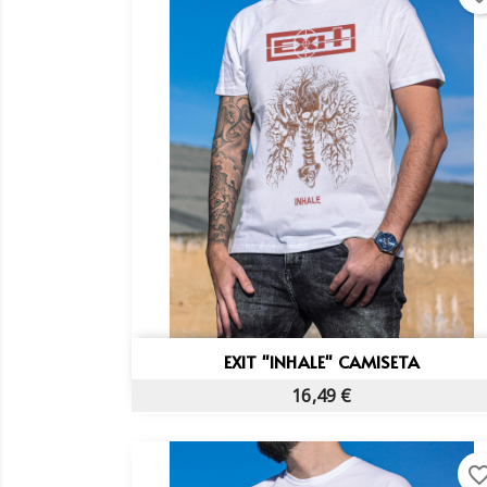
Vista rápida

EXIT "INHALE" CAMISETA
Cr
16,49 €
((
In
No
Añ
((p
Deb
favorite_bo