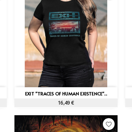
Vista rápida

EXIT "TRACES OF HUMAN EXISTENCE"...
16,49 €
favorite_border