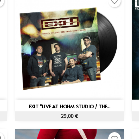
rder
favorite_border
Vista rápida

EXIT "LIVE AT HOHM STUDIO / THE...
29,00 €
rder
favorite_border