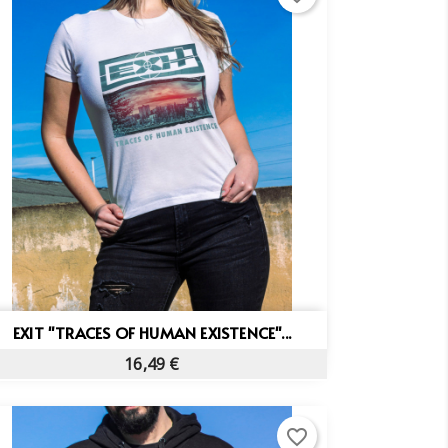
Vista rápida

EXIT "TRACES OF HUMAN EXISTENCE"...
×
×
×
16,49 €
×
favorite_border