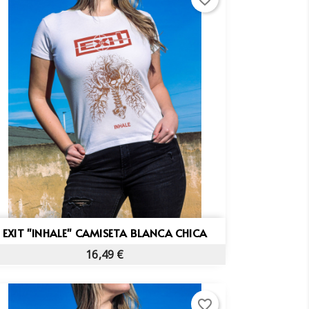
Vista rápida

EXIT "INHALE" CAMISETA BLANCA CHICA
16,49 €
favorite_border