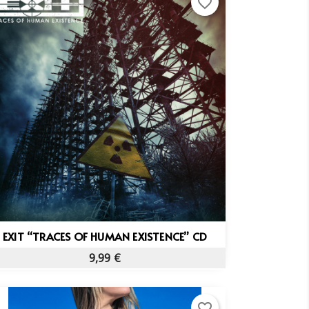
favorite_border
Vista rápida

EXIT “TRACES OF HUMAN EXISTENCE” CD
9,99 €
favorite_border