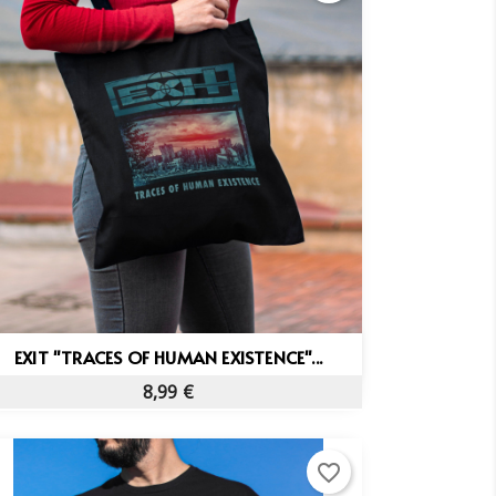
Vista rápida

EXIT "TRACES OF HUMAN EXISTENCE"...
8,99 €
favorite_border