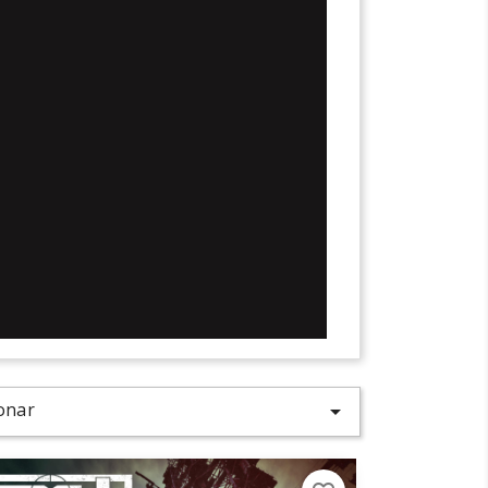
onar
