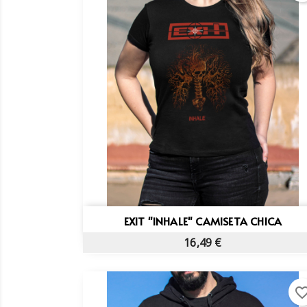
Vista rápida

EXIT "INHALE" CAMISETA CHICA
16,49 €
favorite_bo