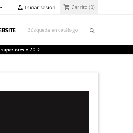
shopping_cart


Carrito
(0)
Iniciar sesión
BSITE

 superiores a 70 €