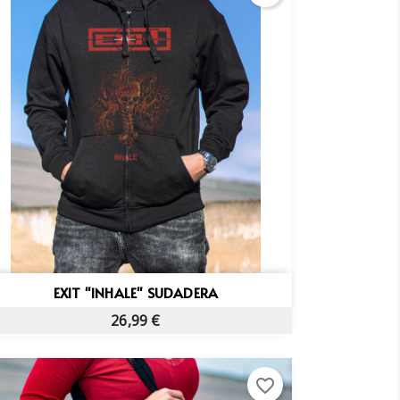
Vista rápida

EXIT "INHALE" SUDADERA
26,99 €
favorite_border