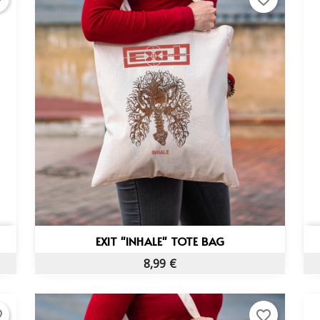
Vista rápida

EXIT "INHALE" TOTE BAG
8,99 €
rder
favorite_border