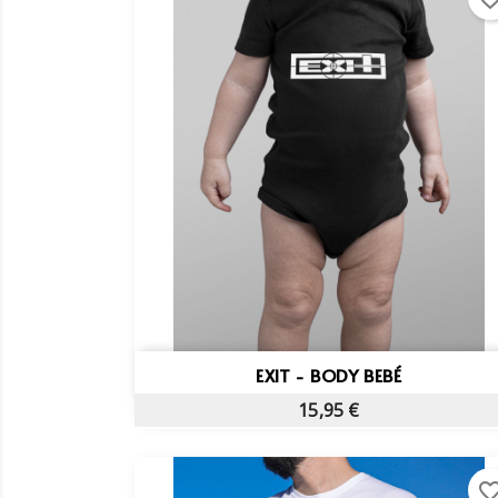
Vista rápida

EXIT - BODY BEBÉ
15,95 €
favorite_bo