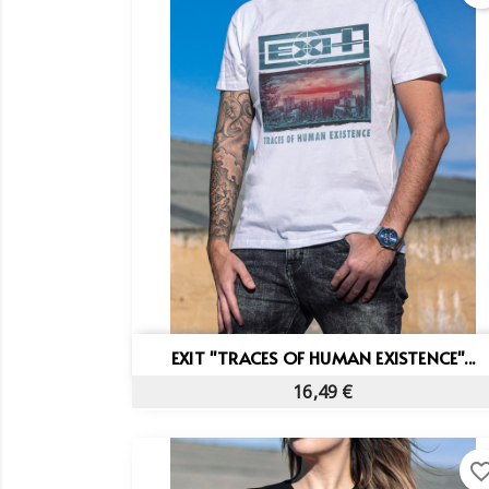
add_circle_outline
Vista rápida

EXIT "TRACES OF HUMAN EXISTENCE"...
16,49 €
favorite_bo