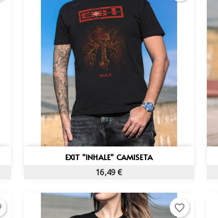
Vista rápida

EXIT "INHALE" CAMISETA
16,49 €
rder
favorite_border