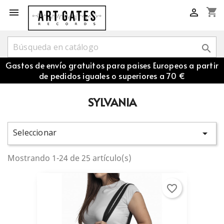
shopping_cart



Gastos de envío gratuitos para paises Europeos a partir
de pedidos iguales o superiores a 70 €
SYLVANIA
Seleccionar

Mostrando 1-24 de 25 artículo(s)
favorite_border