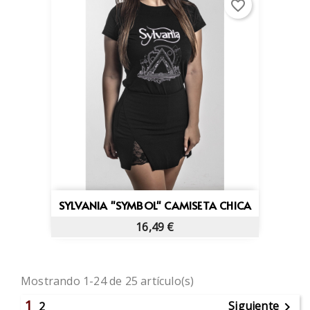
favorite_border
SYLVANIA "SYMBOL" CAMISETA CHICA
16,49 €
Mostrando 1-24 de 25 artículo(s)
1
Siguiente
2
