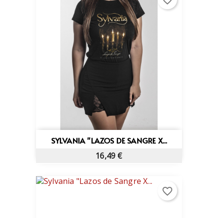
favorite_border
SYLVANIA "LAZOS DE SANGRE X...
16,49 €
favorite_border