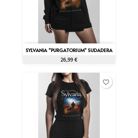
SYLVANIA "PURGATORIUM" SUDADERA
26,99 €
favorite_border