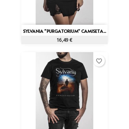
SYLVANIA "PURGATORIUM" CAMISETA...
16,49 €
favorite_border