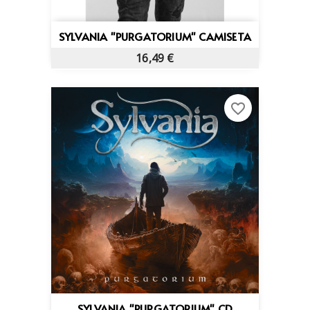
SYLVANIA "PURGATORIUM" CAMISETA
16,49 €
favorite_border
SYLVANIA "PURGATORIUM" CD