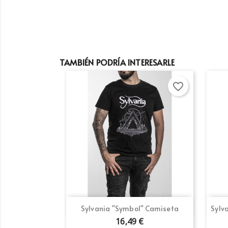
TAMBIÉN PODRÍA INTERESARLE
favorite_border
Vista rápida

Sylvania "Symbol" Camiseta
Sylv
16,49 €