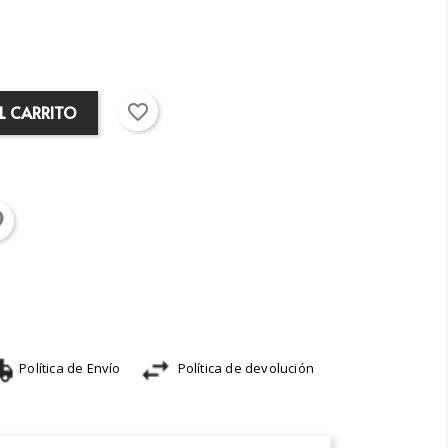
favorite_border
L CARRITO
Política de Envío
Política de devolución