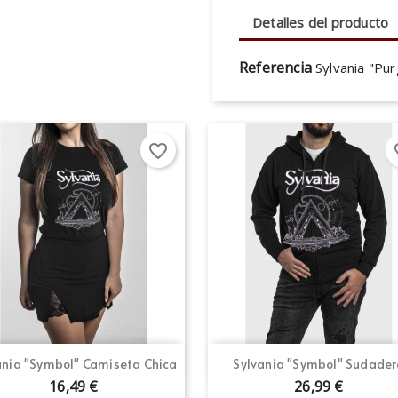
Detalles del producto
Referencia
Sylvania "Pu
favorite_border
fav
Vista rápida
Vista rápida


ania "Symbol" Camiseta Chica
Sylvania "Symbol" Sudade
16,49 €
26,99 €