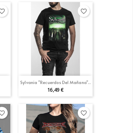
orite_border
favorite_border
Vista rápida

Sylvania "Recuerdos Del Mañana"...
16,49 €
orite_border
favorite_border