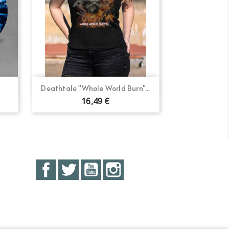
Vista rápida

Deathtale "Whole World Burn"...
16,49 €
Facebook
Twitter
YouTube
Instagram