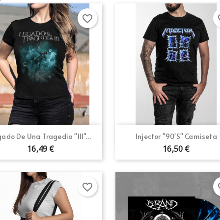
favorite_border
fav
Vista rápida
Vista rápida


gado De Una Tragedia "III"...
Injector "90's" Camiseta
16,49 €
16,50 €
favorite_border
fav