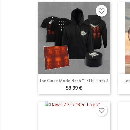
favorite_border
Vista rápida

The Curse Made Flesh "TETH" Pack 3
Le
53,99 €
favorite_border