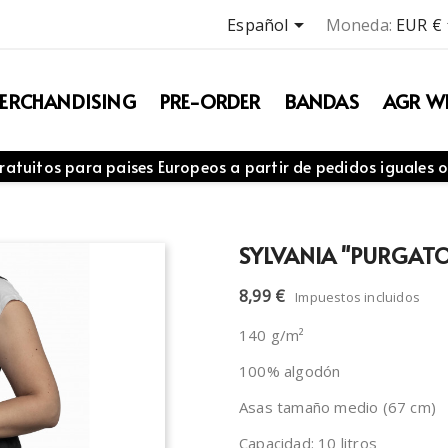

Español
Moneda:
EUR €
ERCHANDISING
PRE-ORDER
BANDAS
AGR WE
ratuitos para paises Europeos a partir de pedidos iguales o
SYLVANIA "PURGAT
8,99 €
Impuestos incluidos
140 g/m²
100% algodón
Asas tamaño medio (67 cm)
Capacidad: 10 litros