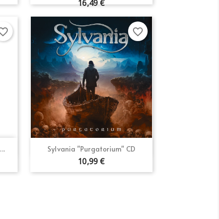
16,49 €
orite_border
favorite_border
×
×
×
Vista rápida

..
Sylvania "Purgatorium" CD
10,99 €