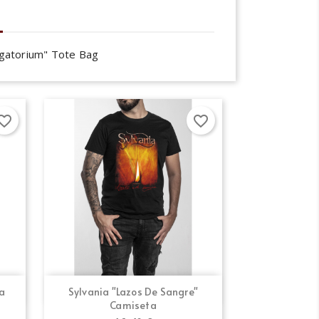
rgatorium" Tote Bag
orite_border
favorite_border
Vista rápida

ra
Sylvania "Lazos De Sangre"
Camiseta