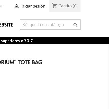
shopping_cart


Carrito
(0)
Iniciar sesión
BSITE

 superiores a 70 €
ORIUM" TOTE BAG