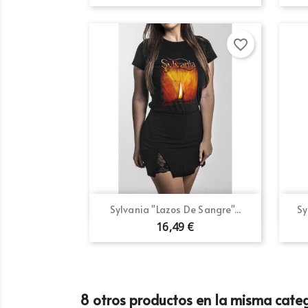
favorite_border
Cr
In
No
Añ
Deb
add_circle_outline
Vista rápida

Sylvania "Lazos De Sangre"...
Sy
16,49 €
8 otros productos en la misma categ