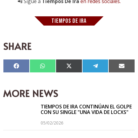
📲 Sigue a
Tiempos De Ira
en redes sociales.
TIEMPOS DE IRA
SHARE
Compartir
Compartir
Compartir
Compartir
Compar
en
en
en
en
en
Facebook
WhatsApp
X
Telegram
Email
(Twitter)
MORE NEWS
TIEMPOS DE IRA CONTINÚAN EL GOLPE
CON SU SINGLE "UNA VIDA DE LOCXS"
05/02/2026