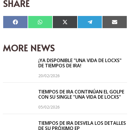
SHARE
Compartir
Compartir
Compartir
Compartir
Compar
en
en
en
en
en
Facebook
WhatsApp
X
Telegram
Email
(Twitter)
MORE NEWS
¡YA DISPONIBLE "UNA VIDA DE LOCXS"
DE TIEMPOS DE IRA!
20/02/2026
TIEMPOS DE IRA CONTINÚAN EL GOLPE
CON SU SINGLE "UNA VIDA DE LOCXS"
05/02/2026
TIEMPOS DE IRA DESVELA LOS DETALLES
DE SU PRÓXIMO EP