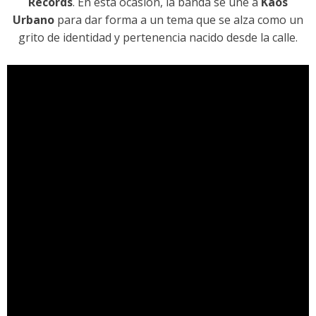
Records
. En esta ocasión, la banda se une a
Kaos
Urbano
para dar forma a un tema que se alza como un
grito de identidad y pertenencia nacido desde la calle.