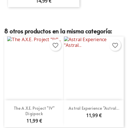
14,99 €
8 otros productos en la misma categoría:
favorite_border
favorite_border
The A.X.E. Project "IV"
Astral Experience "Astral...
Digipack
11,99 €
11,99 €