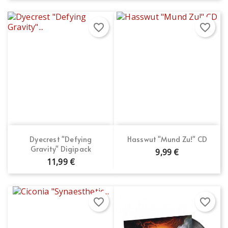
favorite_border
favorite_border
Dyecrest "Defying
Hasswut "Mund Zu!" CD
Gravity" Digipack
9,99 €
11,99 €
favorite_border
favorite_border