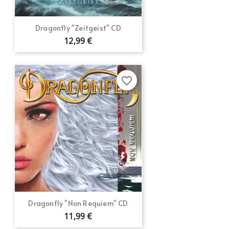
Dragonfly "Zeitgeist" CD
12,99 €
favorite_border
Dragonfly "Non Requiem" CD
11,99 €