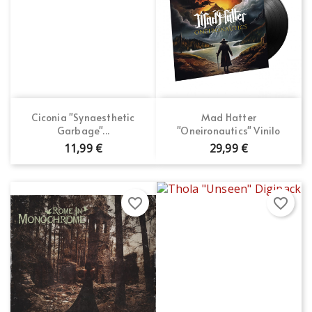
Ciconia "Synaesthetic
Mad Hatter
Garbage"...
"Oneironautics" Vinilo
11,99 €
29,99 €
favorite_border
favorite_border