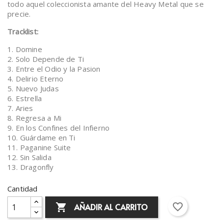
todo aquel coleccionista amante del Heavy Metal que se
precie.
Tracklist:
1. Domine
2. Solo Depende de Ti
3. Entre el Odio y la Pasion
4. Delirio Eterno
5. Nuevo Judas
6. Estrella
7. Aries
8. Regresa a Mi
9. En los Confines del Infierno
10. Guárdame en Ti
11. Paganine Suite
12. Sin Salida
13. Dragonfly
Cantidad
favorite_border
AÑADIR AL CARRITO
