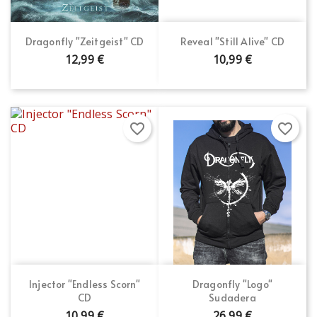
Dragonfly "Zeitgeist" CD
Reveal "Still Alive" CD
12,99 €
10,99 €
favorite_border
favorite_border
Injector "Endless Scorn"
Dragonfly "Logo"
CD
Sudadera
10,99 €
26,99 €