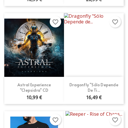
favorite_border
favorite_border
Astral Experience
Dragonfly "Sólo Depende
"Clepsidra" CD
De Ti...
10,99 €
16,49 €
favorite_border
favorite_border