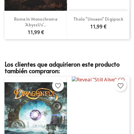
Rome In Monochrome
Thola "Unseen" Digipack
'AbyssUs'...
11,99 €
11,99 €
Los clientes que adquirieron este producto
también compraron:
favorite_border
favorite_border