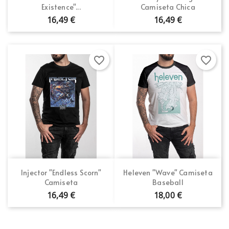
Existence"...
Camiseta Chica
16,49 €
16,49 €
favorite_border
favorite_border
Injector "Endless Scorn"
Heleven "Wave" Camiseta
Camiseta
Baseball
16,49 €
18,00 €