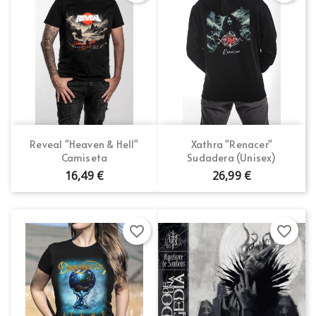
Reveal "Heaven & Hell"
Xathra "Renacer"
Camiseta
Sudadera (Unisex)
16,49 €
26,99 €
favorite_border
favorite_border