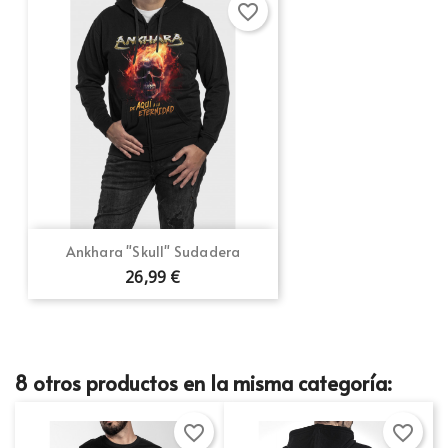
Cancelar
Crear lista de deseos
favorite_border
Ankhara "Skull" Sudadera
26,99 €
8 otros productos en la misma categoría:
favorite_border
favorite_border