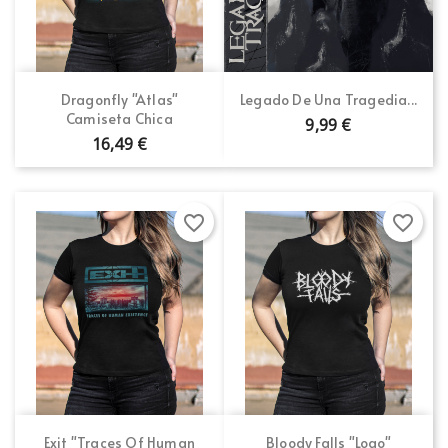
Dragonfly "Atlas"
Legado De Una Tragedia...
Camiseta Chica
9,99 €
16,49 €
favorite_border
favorite_border
Exit "Traces Of Human
Bloody Falls "Logo"