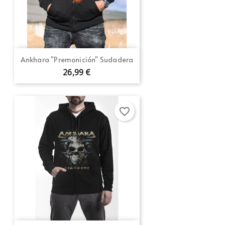
Ankhara "Premonición" Sudadera
26,99 €
favorite_border