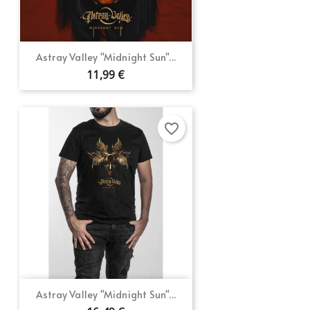
Astray Valley "Midnight Sun"...
11,99 €
favorite_border
Astray Valley "Midnight Sun"...