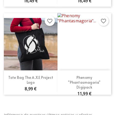
16,49 €
16,49 €
favorite_border
favorite_border
Tote Bag The A.X.E Project
Phenomy
Logo
"Phantasmagoria"
Digipack
8,99 €
11,99 €
Infórmese de nuestras últimas noticias y ofertas