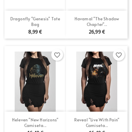
Dragonfly "Genesis" Tote
Havamal "The Shadow
Bag
Chapter"...
8,99 €
26,99 €
favorite_border
favorite_border
Heleven "New Horizons"
Reveal "Live With Pain"
Camiseta...
Camiseta...