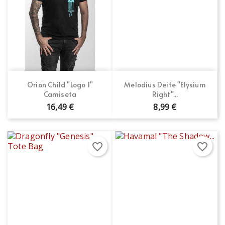
Orion Child "Logo 1"
Melodius Deite "Elysium
Camiseta
Right"...
16,49 €
8,99 €
favorite_border
favorite_border