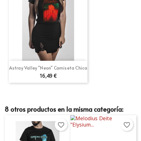
Astray Valley "Neon" Camiseta Chica
16,49 €
8 otros productos en la misma categoría:
favorite_border
favorite_border