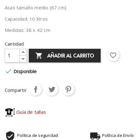
Asas tamaño medio (67 cm)
Capacidad: 10 litros
Medidas: 38 x 42 cm
Cantidad
favorite_border
AÑADIR AL CARRITO


Disponible
Compartir
Guía de tallas
Política de seguridad
Política de Envío