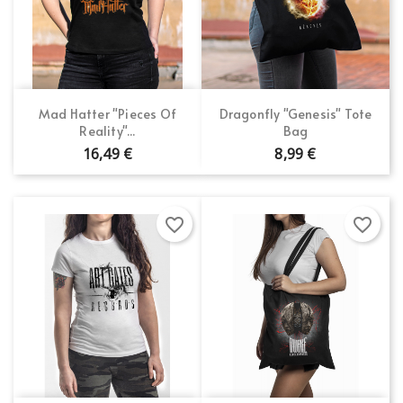
Mad Hatter "Pieces Of
Dragonfly "Genesis" Tote
Reality"...
Bag
16,49 €
8,99 €
favorite_border
favorite_border