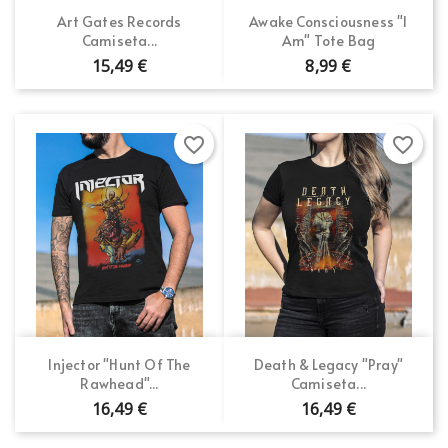
Art Gates Records
Awake Consciousness "I
Camiseta...
Am" Tote Bag
15,49 €
8,99 €
favorite_border
favorite_border
Injector "Hunt Of The
Death & Legacy "Pray"
Rawhead"...
Camiseta...
16,49 €
16,49 €