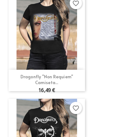
favorite_border
Dragonfly "Non Requiem"
Camiseta...
16,49 €
favorite_border