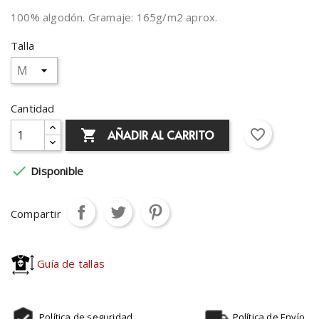
100% algodón. Gramaje: 165g/m2 aprox.
Talla
Cantidad
favorite_border
AÑADIR AL CARRITO


Disponible
Compartir
Guía de tallas
Política de seguridad
Política de Envío