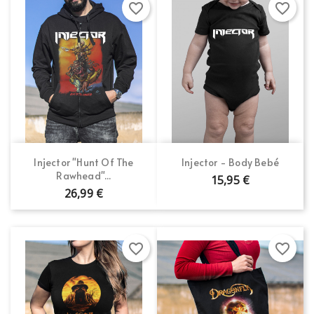
favorite_border
favorite_border
Injector "Hunt Of The
Injector - Body Bebé
Rawhead"...
15,95 €
26,99 €
favorite_border
favorite_border