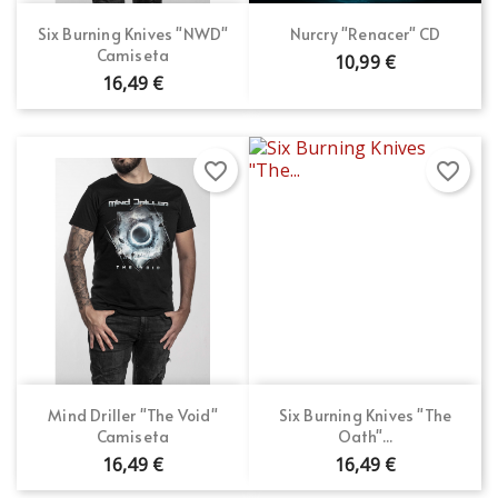
Six Burning Knives "NWD"
Nurcry "Renacer" CD
Camiseta
10,99 €
16,49 €
favorite_border
favorite_border
Mind Driller "The Void"
Six Burning Knives "The
Camiseta
Oath"...
16,49 €
16,49 €