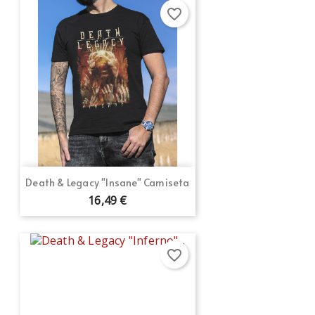
favorite_border
Death & Legacy "Insane" Camiseta
16,49 €
favorite_border