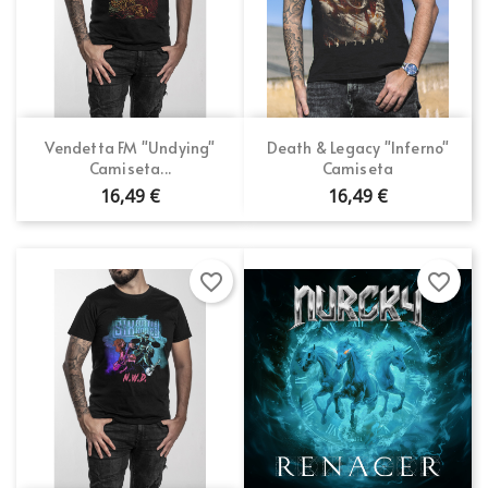
Vendetta FM "Undying"
Death & Legacy "Inferno"
Camiseta...
Camiseta
16,49 €
16,49 €
favorite_border
favorite_border