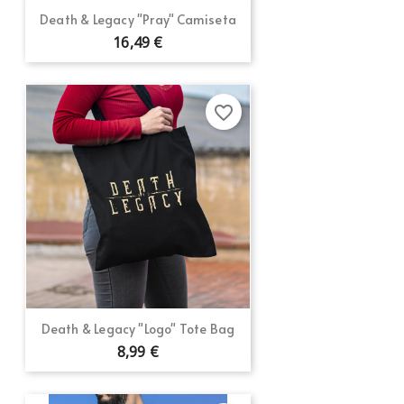
Death & Legacy "Pray" Camiseta
16,49 €
favorite_border
Death & Legacy "Logo" Tote Bag
8,99 €