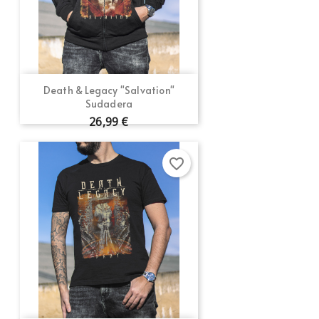
Death & Legacy "Salvation"
Sudadera
26,99 €
favorite_border