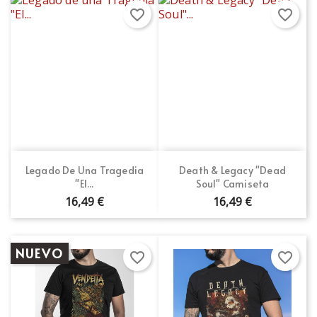
favorite_border
favorite_border
Legado De Una Tragedia
Death & Legacy "Dead
"El...
Soul" Camiseta
16,49 €
16,49 €
NUEVO
favorite_border
favorite_border