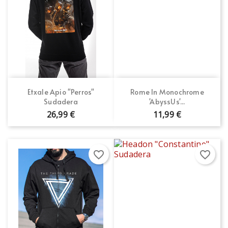
Etxale Apio "Perros"
Rome In Monochrome
Sudadera
'AbyssUs'...
26,99 €
11,99 €
favorite_border
favorite_border