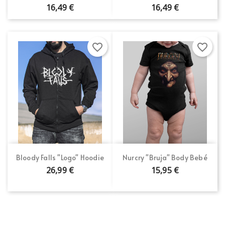
16,49 €
16,49 €
favorite_border
favorite_border
Bloody Falls "Logo" Hoodie
Nurcry "Bruja" Body Bebé
26,99 €
15,95 €