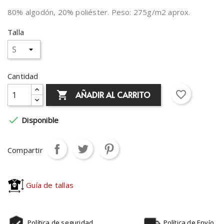
80% algodón, 20% poliéster. Peso: 275g/m2 aprox.
Talla
Cantidad
favorite_border
AÑADIR AL CARRITO


Disponible
Compartir
Guía de tallas
Política de seguridad
Política de Envío