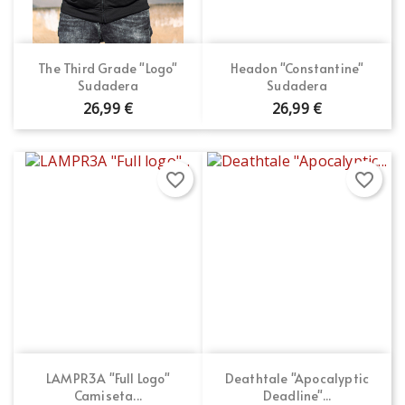
The Third Grade "Logo"
Headon "Constantine"
Sudadera
Sudadera
26,99 €
26,99 €
favorite_border
favorite_border
LAMPR3A "Full Logo"
Deathtale "Apocalyptic
Camiseta...
Deadline"...