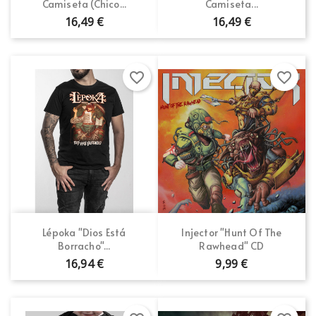
Camiseta (Chico...
Camiseta...
16,49 €
16,49 €
favorite_border
favorite_border
Lépoka "Dios Está
Injector "Hunt Of The
Borracho"...
Rawhead" CD
16,94 €
9,99 €