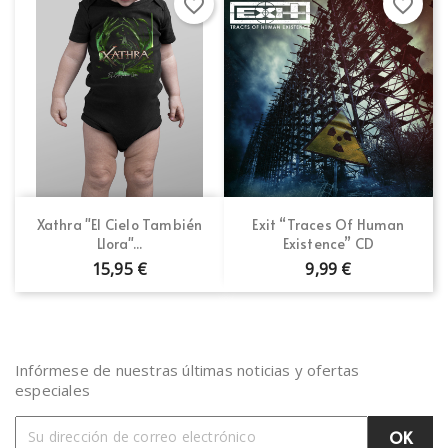
favorite_border
favorite_border
Xathra "El Cielo También
Exit “Traces Of Human
Llora"...
Existence” CD
15,95 €
9,99 €
Infórmese de nuestras últimas noticias y ofertas
especiales