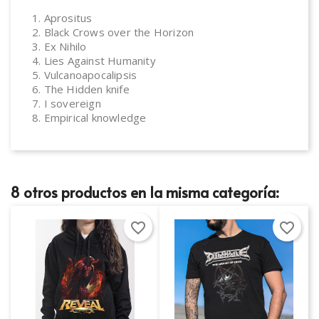
1. Aprositus
2. Black Crows over the Horizon
3. Ex Nihilo
4. Lies Against Humanity
5. Vulcanoapocalipsis
6. The Hidden knife
7. I sovereign
8. Empirical knowledge
×
×
Crear lista de deseos
Iniciar sesión
8 otros productos en la misma categoría:
×
Nombre de la lista de deseos
Debe iniciar sesión para guardar productos en su lista
Añadir a la lista de deseos
favorite_border
favorite_border
de deseos.
Crear nueva lista
add_circle_outline
Cancelar
Iniciar sesión
Cancelar
Crear lista de deseos