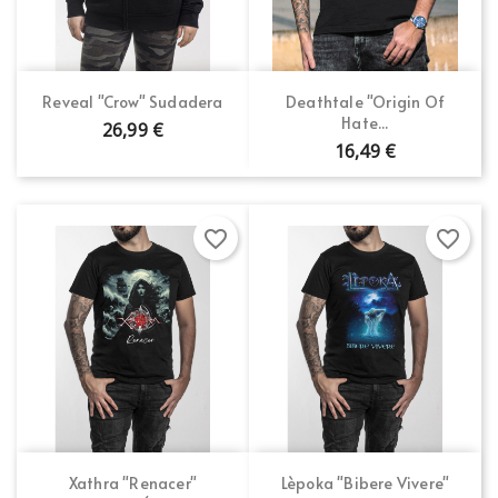
Reveal "Crow" Sudadera
Deathtale "Origin Of
Hate...
26,99 €
16,49 €
favorite_border
favorite_border
Xathra "Renacer"
Lèpoka "Bibere Vivere"