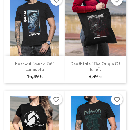
Hasswut "Mund Zu!"
Deathtale "The Origin Of
Camiseta
Hate"...
16,49 €
8,99 €
favorite_border
favorite_border