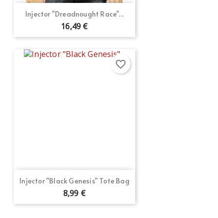
Crear nueva lista
add_circle_outline
Injector "Dreadnought Race"...
16,49 €
Cancelar
Iniciar sesión
Cancelar
Crear lista de deseos
favorite_border
Injector "Black Genesis" Tote Bag
8,99 €