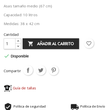
Asas tamaño medio (67 cm)
Capacidad: 10 litros
Medidas: 38 x 42 cm
Cantidad
favorite_border
AÑADIR AL CARRITO


Disponible
Compartir
Guía de tallas
Política de seguridad
Política de Envío