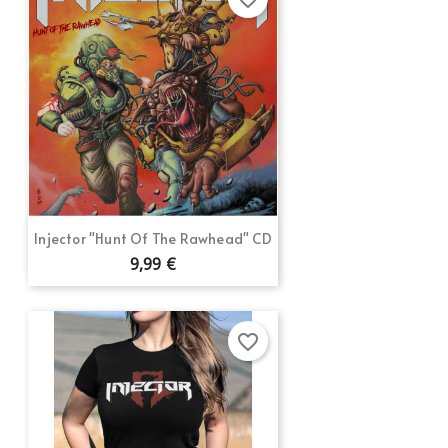
Injector "Hunt Of The Rawhead" CD
9,99 €
favorite_border