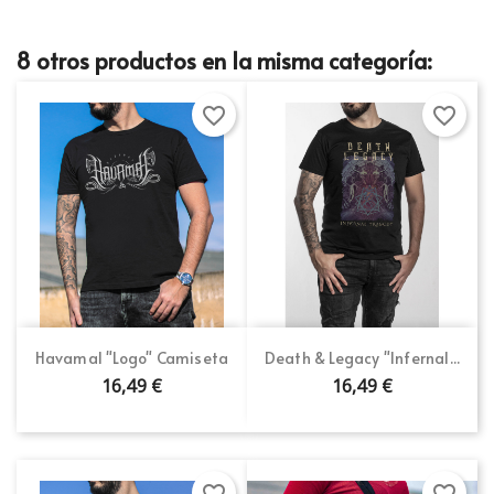
8 otros productos en la misma categoría:
favorite_border
favorite_border
Havamal "Logo" Camiseta
Death & Legacy "Infernal...
16,49 €
16,49 €
favorite_border
favorite_border