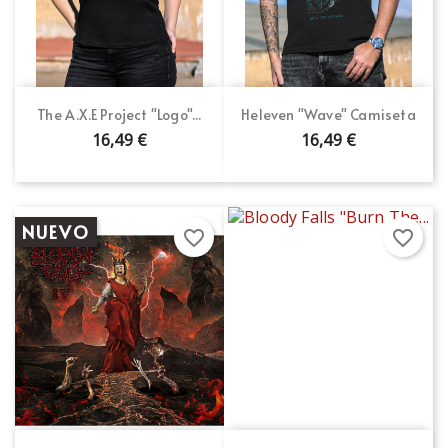
The A.X.E Project "Logo"...
Heleven "Wave" Camiseta
16,49 €
16,49 €
NUEVO
favorite_border
favorite_border