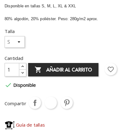
Disponible en tallas S, M, L, XL & XXL
80% algodón, 20% poliéster. Peso: 280g/m2 aprox.
Talla
Cantidad
favorite_border
AÑADIR AL CARRITO


Disponible
Compartir
Guía de tallas