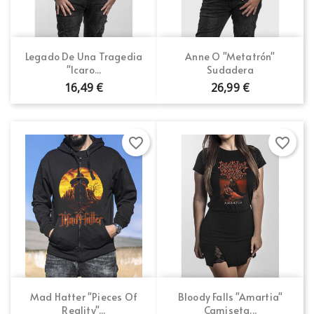
Legado De Una Tragedia
Anne O "Metatrón"
"Icaro...
Sudadera
16,49 €
26,99 €
favorite_border
favorite_border
Mad Hatter "Pieces Of
Bloody Falls "Amartia"
Reality"...
Camiseta...