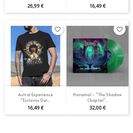
26,99 €
16,49 €
favorite_border
favorite_border
Astral Experience
Havamal - "The Shadow
"Esclavos Del...
Chapter"...
16,49 €
32,00 €