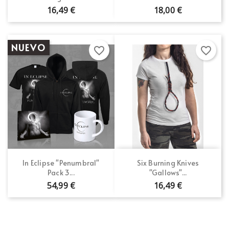
16,49 €
18,00 €
NUEVO
favorite_border
favorite_border
In Eclipse "Penumbral"
Six Burning Knives
Pack 3...
"Gallows"...
54,99 €
16,49 €