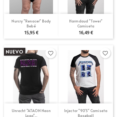
Nurcry "Renacer" Body
Harmdaud "Tower"
Bebé
Camiseta
15,95 €
16,49 €
NUEVO
favorite_border
favorite_border
Unrecht "ATAON Neon
Injector "90's" Camiseta
Logo"...
Baseball