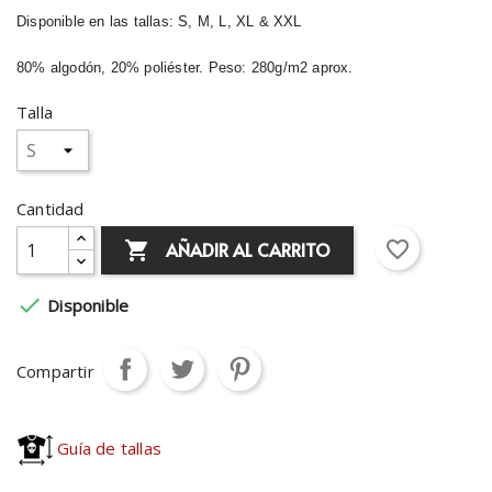
Disponible en las tallas: S, M, L, XL & XXL
80% algodón, 20% poliéster. Peso: 280g/m2 aprox.
Talla
Cantidad
favorite_border
AÑADIR AL CARRITO


Disponible
Compartir
Guía de tallas