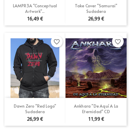
LAMPR3A "Conceptual
Take Cover "Samurai"
Artwork"...
Sudadera
16,49 €
26,99 €
favorite_border
favorite_border
Dawn Zero "Red Logo"
Ankhara "De Aquí A La
Sudadera
Eternidad" CD
26,99 €
11,99 €