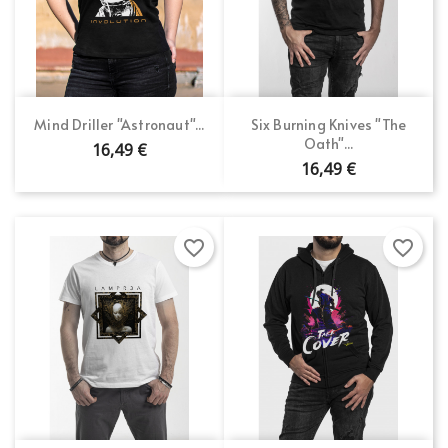
Mind Driller "Astronaut"...
Six Burning Knives "The
Oath"...
16,49 €
16,49 €
favorite_border
favorite_border