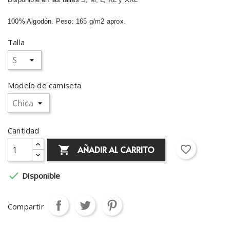
100% Algodón. Peso: 165 g/m2 aprox.
Talla
Modelo de camiseta
Cantidad
favorite_border
AÑADIR AL CARRITO


Disponible
Compartir