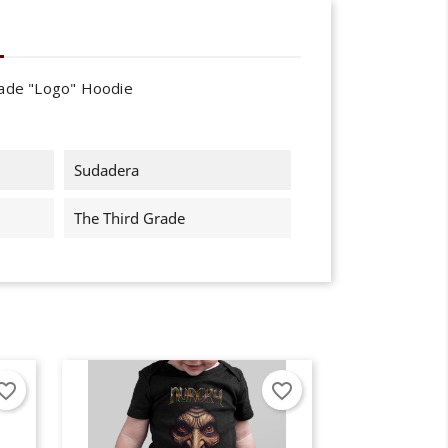
rade "Logo" Hoodie
Sudadera
The Third Grade
×
×
×
orite_border
favorite_border