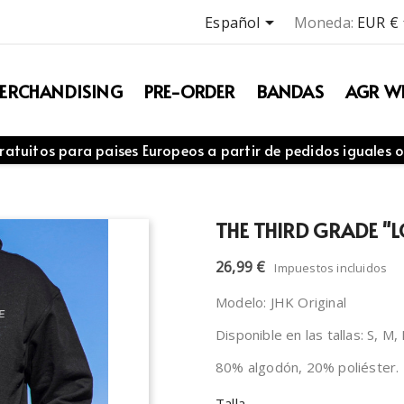

Español
Moneda:
EUR €
ERCHANDISING
PRE-ORDER
BANDAS
AGR WE
ratuitos para paises Europeos a partir de pedidos iguales o
THE THIRD GRADE "
26,99 €
Impuestos incluidos
Modelo: JHK Original
Disponible en las tallas: S, M,
80% algodón, 20% poliéster.
Talla