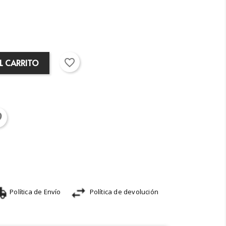
favorite_border
L CARRITO
Política de Envío
Política de devolución