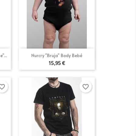
Vista rápida

"...
Nurcry "Bruja" Body Bebé
15,95 €
orite_border
favorite_border