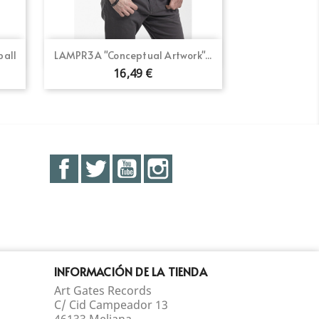
Vista rápida

ball
LAMPR3A "Conceptual Artwork"...
16,49 €
Facebook
Twitter
YouTube
Instagram
INFORMACIÓN DE LA TIENDA
Art Gates Records
C/ Cid Campeador 13
46133 Meliana