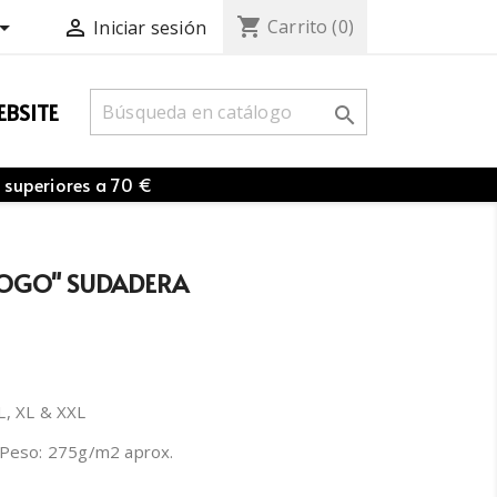
shopping_cart


Carrito
(0)
Iniciar sesión
BSITE

 superiores a 70 €
LOGO" SUDADERA
 L, XL & XXL
 Peso: 275g/m2 aprox.