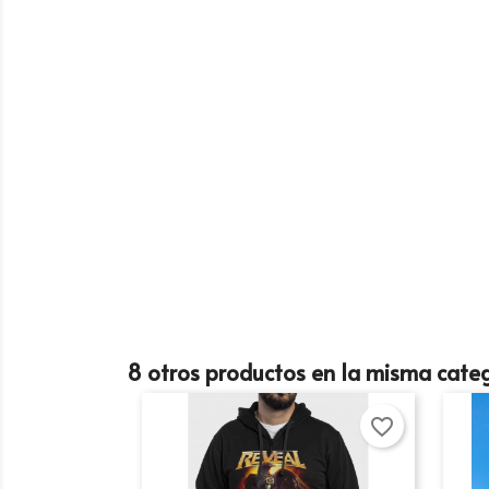
Cr
In
No
Añ
8 otros productos en la misma categ
Deb
add_circle_outline
favorite_border