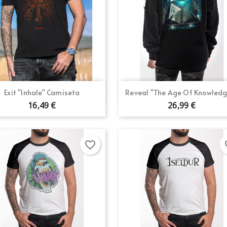
Vista rápida
Vista rápida


Exit "Inhale" Camiseta
Reveal "The Age Of Knowledge
16,49 €
26,99 €
favorite_border
fav