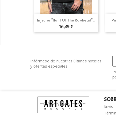
Vista rápida

Injector "Hunt Of The Rawhead"...
Vi
16,49 €
Infórmese de nuestras últimas noticias
y ofertas especiales
P
po
SOBR
Envío
Términ