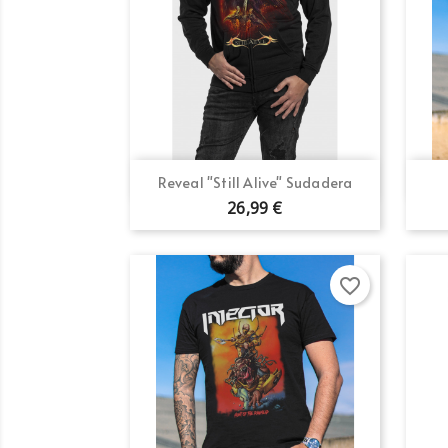
Vista rápida

Reveal "Still Alive" Sudadera
26,99 €
favorite_border