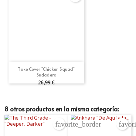
Take Cover "Chicken Squad"
Sudadera
26,99 €
8 otros productos en la misma categoría:
favorite_border
favor
Crear lista de deseos
Iniciar sesión