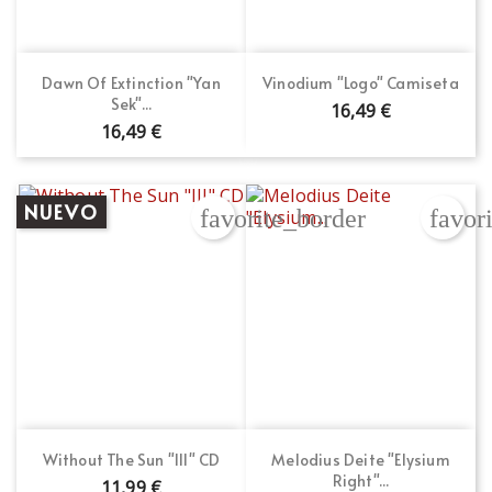
Dawn Of Extinction "Yan
Vinodium "Logo" Camiseta
Sek"...
16,49 €
16,49 €
NUEVO
favorite_border
favor
Without The Sun "III" CD
Melodius Deite "Elysium
Right"...
11,99 €