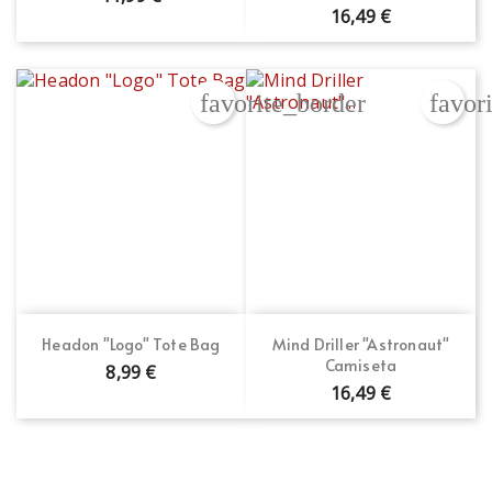
16,49 €
favorite_border
favor
Headon "Logo" Tote Bag
Mind Driller "Astronaut"
Camiseta
8,99 €
16,49 €