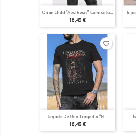
Vista rápida

Orion Child "Aesthesis" Camiseta...
Inje
16,49 €
favorite_border
Vista rápida

Legado De Una Tragedia "El...
Í
16,49 €