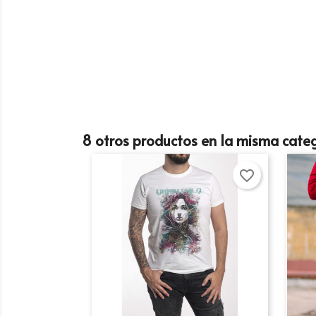
Cr
8 otros productos en la misma categ
In
favorite_border
No
Añ
Deb
add_circle_outline