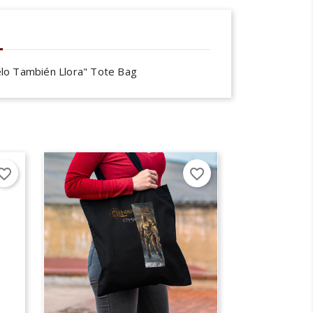
ielo También Llora" Tote Bag
×
×
orite_border
favorite_border
×