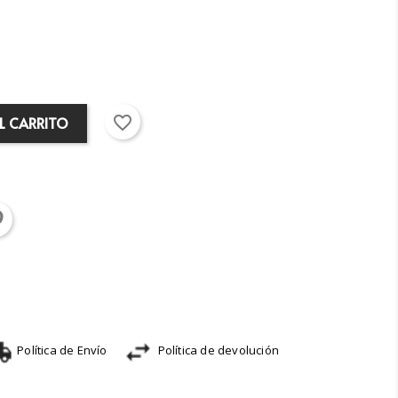
favorite_border
L CARRITO
Política de Envío
Política de devolución