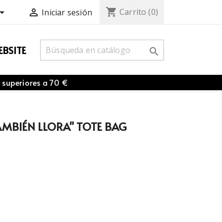
shopping_cart


Carrito
(0)
Iniciar sesión
BSITE

 superiores a 70 €
TAMBIÉN LLORA" TOTE BAG