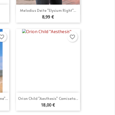
Vista rápida

Melodius Deite "Elysium Right"...
8,99 €
orite_border
favorite_border
Vista rápida

e"...
Orion Child "Aesthesis" Camiseta...
18,00 €