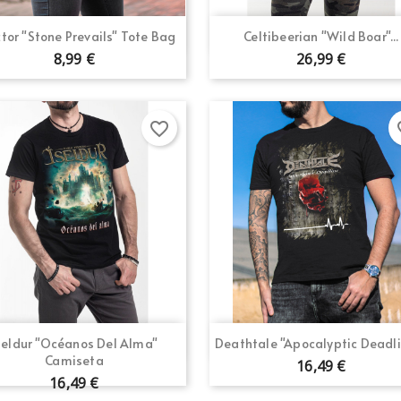
Vista rápida
Vista rápida


ctor "Stone Prevails" Tote Bag
Celtibeerian "Wild Boar"...
8,99 €
26,99 €
favorite_border
fav
Vista rápida
Vista rápida


seldur "Océanos Del Alma"
Deathtale "Apocalyptic Deadlin
Camiseta
16,49 €
16,49 €