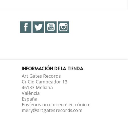
Facebook
Twitter
YouTube
Instagram
INFORMACIÓN DE LA TIENDA
Art Gates Records
C/ Cid Campeador 13
46133 Meliana
València
España
Envíenos un correo electrónico:
mery@artgatesrecords.com