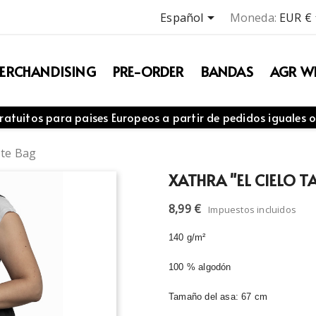

Español
Moneda:
EUR €
ERCHANDISING
PRE-ORDER
BANDAS
AGR WE
ratuitos para paises Europeos a partir de pedidos iguales o
ote Bag
XATHRA "EL CIELO 
8,99 €
Impuestos incluidos
140 g/m²
100 % algodón
Tamaño del asa: 67 cm