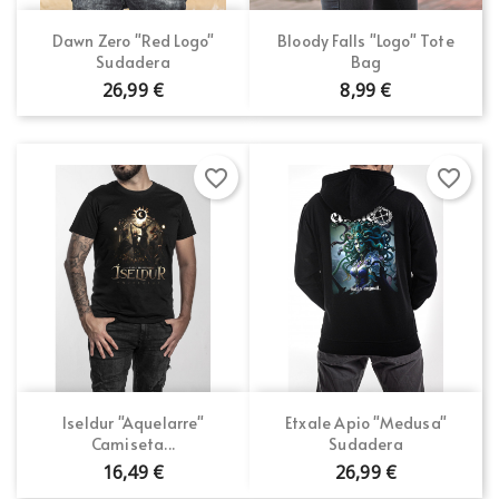
Dawn Zero "Red Logo"
Bloody Falls "Logo" Tote
Sudadera
Bag
26,99 €
8,99 €
favorite_border
favorite_border
Iseldur "Aquelarre"
Etxale Apio "Medusa"
Camiseta...
Sudadera
16,49 €
26,99 €