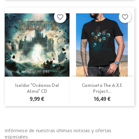
favorite_border
favorite_border
Iseldur "Océanos Del
Camiseta The A.X.E
Alma" CD
Project...
9,99 €
16,49 €
Infórmese de nuestras últimas noticias y ofertas
especiales