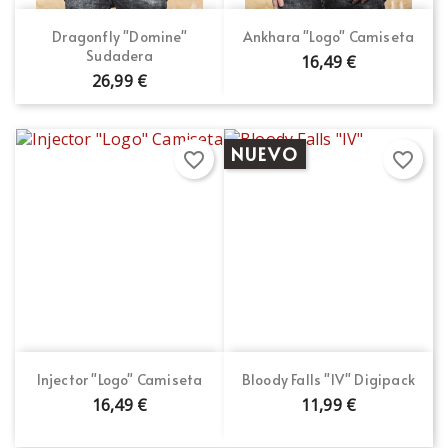
Dragonfly "Domine"
Ankhara "Logo" Camiseta
Sudadera
16,49 €
26,99 €
NUEVO
favorite_border
favorite_border
Injector "Logo" Camiseta
Bloody Falls "IV" Digipack
16,49 €
11,99 €