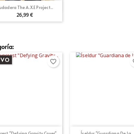
Vista rápida

udadera The A.X.E Project...
26,99 €
oría:
EVO
favorite_border
fav
Vista rápida
Vista rápida


rest "Defying Gravity Cover"...
Íseldur "Guardiana De La...