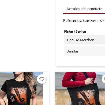
Detalles del producto
Referencia
Camiseta A.X
Ficha técnica
Tipo De Merchan
Bandas
favorite_border
fav