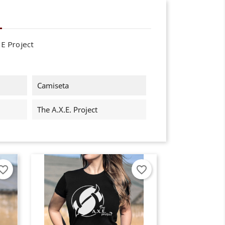
.E Project
Camiseta
The A.X.E. Project
orite_border
favorite_border