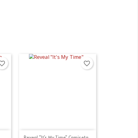
orite_border
favorite_border
Vista rápida

Reveal "It's My Time" Camiseta...