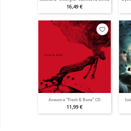
16,49 €
favorite_border
Vista rápida

Aneuma "Flesh & Bone" CD
Is
11,99 €