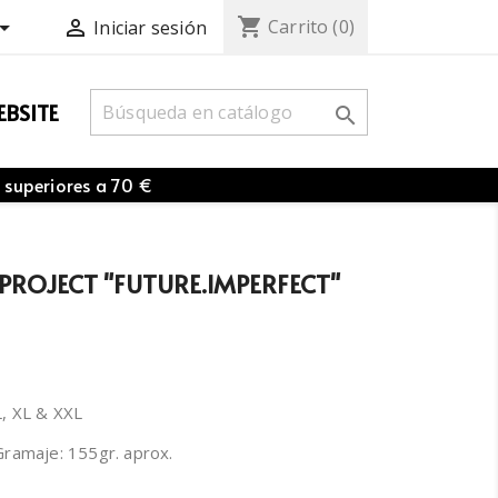
shopping_cart


Carrito
(0)
Iniciar sesión
BSITE

 superiores a 70 €
 PROJECT "FUTURE.IMPERFECT"
 L, XL & XXL
ramaje: 155gr. aprox.