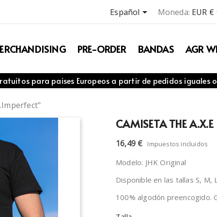

Español
Moneda:
EUR €
ERCHANDISING
PRE-ORDER
BANDAS
AGR WE
ratuitos para paises Europeos a partir de pedidos iguales o
.Imperfect"
CAMISETA THE A.X.E
16,49 €
Impuestos incluidos
Modelo: JHK Original
Disponible en las tallas S, M,
100% algodón preencogido. G
Talla