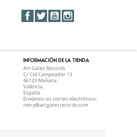
Facebook
Twitter
YouTube
Instagram
INFORMACIÓN DE LA TIENDA
Art Gates Records
C/ Cid Campeador 13
46133 Meliana
València
España
Envíenos un correo electrónico:
mery@artgatesrecords.com