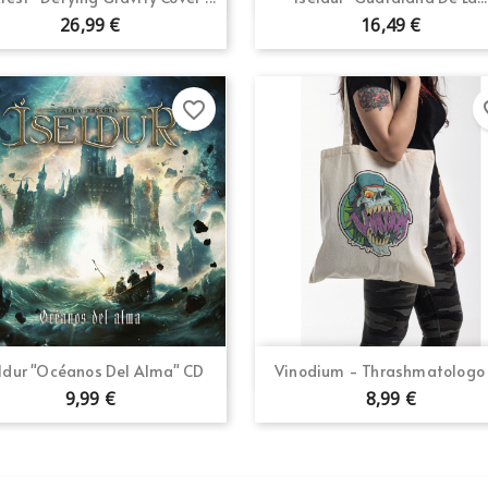
26,99 €
16,49 €
favorite_border
fav
Vista rápida
Vista rápida


eldur "Océanos Del Alma" CD
Vinodium - Thrashmatologo -
9,99 €
8,99 €