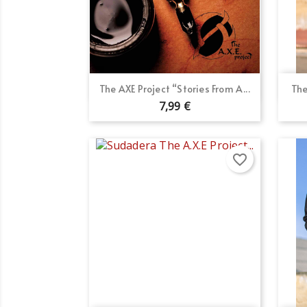
Vista rápida

The AXE Project “Stories From A...
The
7,99 €
Cr
In
favorite_border
No
Añ
Deb
add_circle_outline