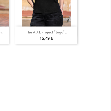
Vista rápida

...
The A.X.E Project "Logo"...
16,49 €
×
×
×