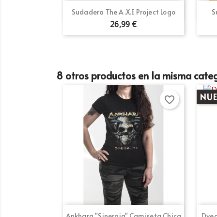
Vista rápida

Sudadera The A.X.E Project Logo
S
26,99 €
8 otros productos en la misma categ
NU
favorite_border
Vista rápida

Ankhara "Sinergia" Camiseta Chica
Dyec