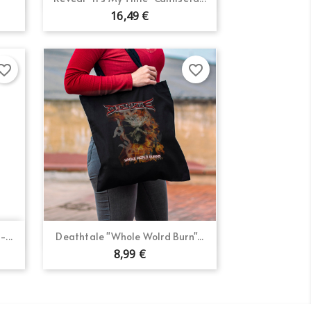
16,49 €
orite_border
favorite_border
Vista rápida

...
Deathtale "Whole Wolrd Burn"...
8,99 €