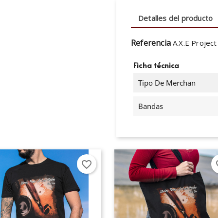
Detalles del producto
Referencia
A.X.E Project
Ficha técnica
Tipo De Merchan
Bandas
favorite_border
fav