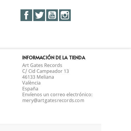
Facebook
Twitter
YouTube
Instagram
INFORMACIÓN DE LA TIENDA
Art Gates Records
C/ Cid Campeador 13
46133 Meliana
València
España
Envíenos un correo electrónico:
mery@artgatesrecords.com