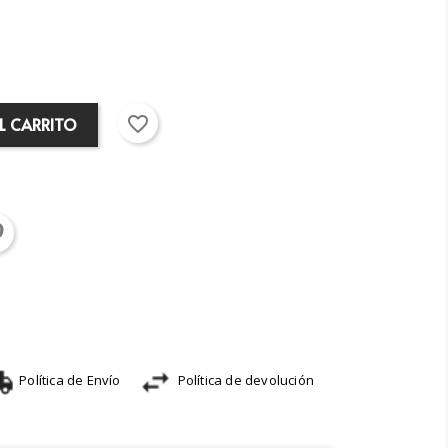
favorite_border
L CARRITO
Política de Envío
Política de devolución