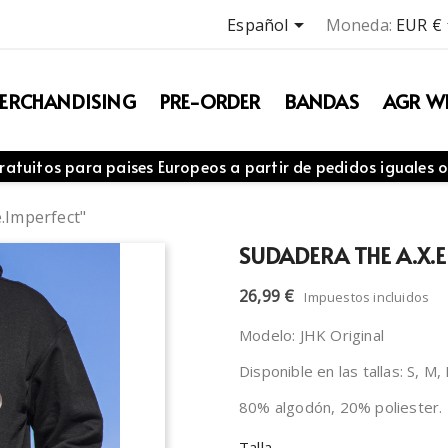

Español
Moneda:
EUR €
ERCHANDISING
PRE-ORDER
BANDAS
AGR WE
ratuitos para paises Europeos a partir de pedidos iguales o
e.Imperfect"
SUDADERA THE A.X.E
26,99 €
Impuestos incluidos
Modelo: JHK Original
Disponible en las tallas: S, M,
80% algodón, 20% poliester.
Talla