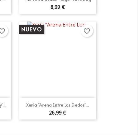
8,99 €
NUEVO
orite_border
favorite_border
Vista rápida

"...
Xeria "Arena Entre Los Dedos"...
26,99 €