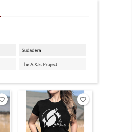
Sudadera
The A.X.E. Project
orite_border
favorite_border