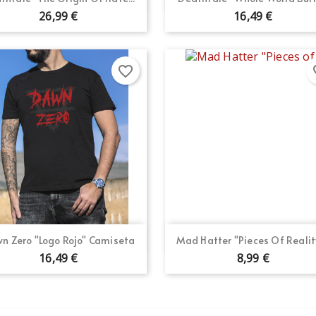
26,99 €
16,49 €
favorite_border
fav
Vista rápida
Vista rápida


n Zero "Logo Rojo" Camiseta
Mad Hatter "Pieces Of Reality
16,49 €
8,99 €