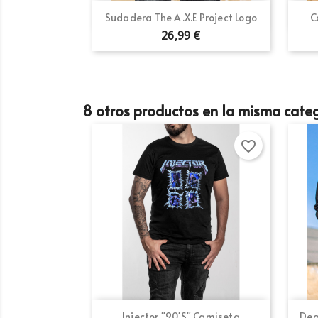
Vista rápida

Sudadera The A.X.E Project Logo
C
26,99 €
8 otros productos en la misma categ
favorite_border
Vista rápida

Injector "90's" Camiseta
Dea