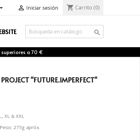
shopping_cart


Carrito
(0)
Iniciar sesión
BSITE

 superiores a 70 €
 PROJECT "FUTURE.IMPERFECT"
 L, XL & XXL
 Peso: 275g apróx.