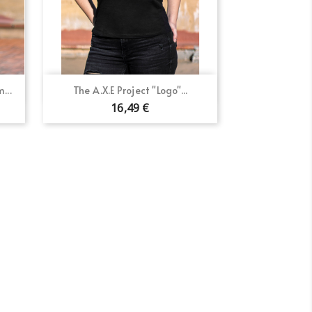
Vista rápida

...
The A.X.E Project "Logo"...
16,49 €
×
×
×