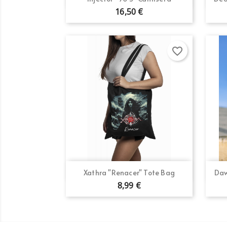
16,50 €
favorite_border
Vista rápida

Xathra "Renacer" Tote Bag
Daw
8,99 €