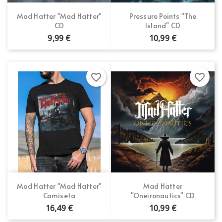
Mad Hatter "Mad Hatter"
Pressure Points "The
CD
Island" CD
9,99 €
10,99 €
favorite_border
favorite_border
Mad Hatter "Mad Hatter"
Mad Hatter
Camiseta
"Oneironautics" CD
16,49 €
10,99 €