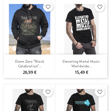
favorite_border
favorite_border
Dawn Zero "Black
Elevating Metal Music
Celebration"...
Worldwide...
26,99 €
15,49 €
favorite_border
favorite_border