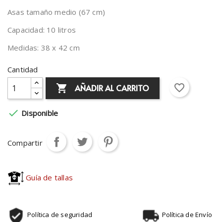
Asas tamaño medio (67 cm)
Capacidad: 10 litros
Medidas: 38 x 42 cm
Cantidad
favorite_border
AÑADIR AL CARRITO


Disponible
Compartir
Guía de tallas
Política de seguridad
Política de Envío