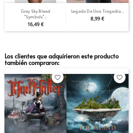
Grey Sky Bleed
Legado De Una Tragedia...
"Symbols"...
8,99 €
16,49 €
Los clientes que adquirieron este producto
también compraron:
favorite_border
favorite_border