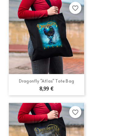
favorite_border
Dragonfly "Atlas" Tote Bag
8,99 €
favorite_border