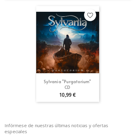
favorite_border
Sylvania "Purgatorium"
CD
10,99 €
Infórmese de nuestras últimas noticias y ofertas
especiales