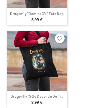
Dragonfly "Domine XV" Tote Bag
8,99 €
favorite_border
Dragonfly "Sólo Depende De Ti...
8,99 €