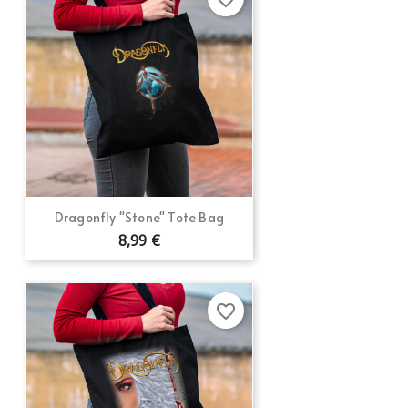
Dragonfly "Stone" Tote Bag
8,99 €
favorite_border