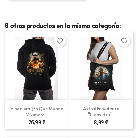
8 otros productos en la misma categoría:
favorite_border
favorite_border
Vinodium ¿En Qué Mundo
Astral Experience
Vivimos?...
"Clepsidra"...
26,99 €
8,99 €