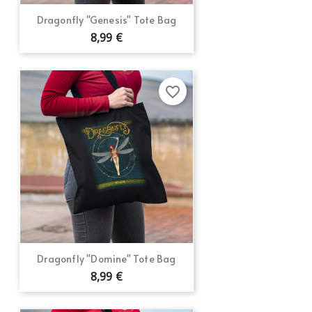
Dragonfly "Genesis" Tote Bag
8,99 €
favorite_border
Dragonfly "Domine" Tote Bag
8,99 €