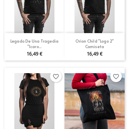
Legado De Una Tragedia
Orion Child "Logo 2"
"Icaro...
Camiseta
16,49 €
16,49 €
favorite_border
favorite_border