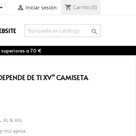
shopping_cart


Carrito
(0)
Iniciar sesión
BSITE

 superiores a 70 €
EPENDE DE TI XV" CAMISETA
 L, XL & XXL
gr/m2 aprox.