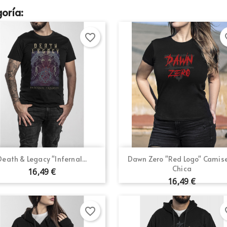
oría:
favorite_border
fav
Vista rápida
Vista rápida


Death & Legacy "Infernal...
Dawn Zero "Red Logo" Camis
Chica
16,49 €
16,49 €
favorite_border
fav