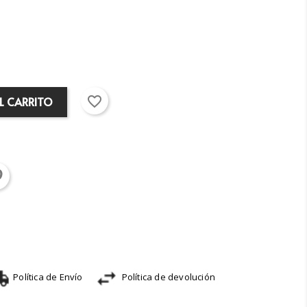
favorite_border
L CARRITO
Política de Envío
Política de devolución