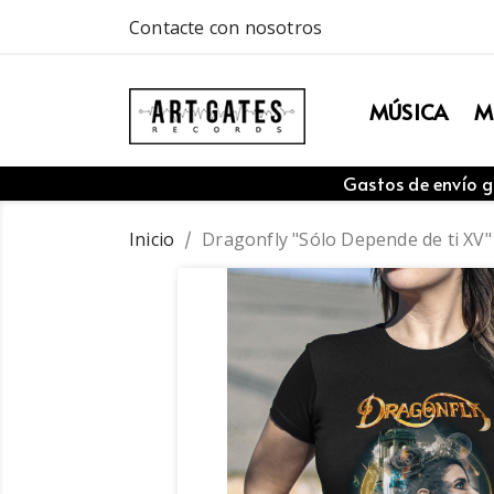
Contacte con nosotros
MÚSICA
M
Gastos de envío g
Inicio
Dragonfly "Sólo Depende de ti XV"