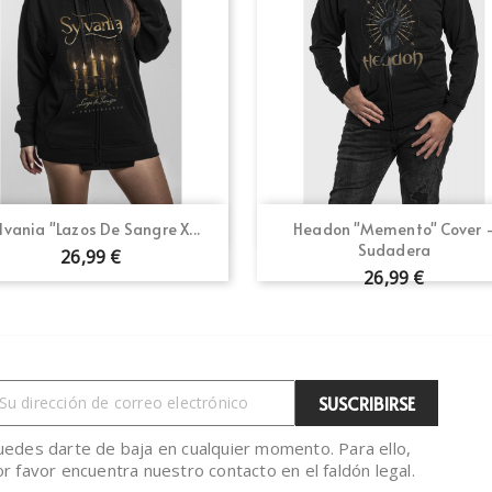
Vista rápida
Vista rápida


lvania "Lazos De Sangre X...
Headon "Memento" Cover 
Sudadera
26,99 €
26,99 €
uedes darte de baja en cualquier momento. Para ello,
r favor encuentra nuestro contacto en el faldón legal.