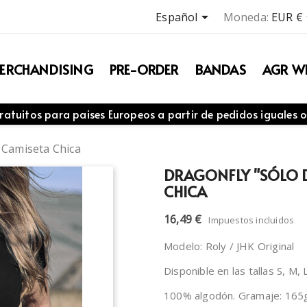

Español
Moneda:
EUR €
ERCHANDISING
PRE-ORDER
BANDAS
AGR WE
ratuitos para paises Europeos a partir de pedidos iguales o
 Camiseta Chica
DRAGONFLY "SÓLO D
CHICA
16,49 €
Impuestos incluidos
Modelo: Roly / JHK Original
Disponible en las tallas S, M,
100% algodón. Gramaje: 165