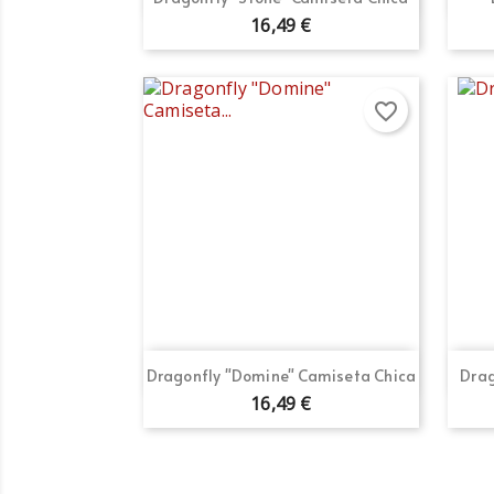
16,49 €
favorite_border
Cr
In
No
Añ
Deb
add_circle_outline
Vista rápida

Dragonfly "Domine" Camiseta Chica
Drag
16,49 €