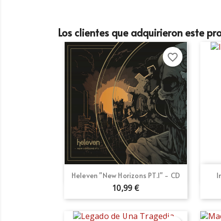
Los clientes que adquirieron este p
favorite_border
Vista rápida

Heleven "New Horizons PT.I" - CD
I
10,99 €