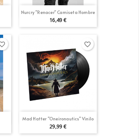
Vista rápida

Nurcry "Renacer" Camiseta Hombre
16,49 €
orite_border
favorite_border
Vista rápida

Mad Hatter "Oneironautics" Vinilo
29,99 €