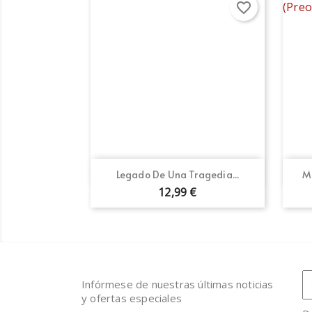
favorite_border
Vista rápida

Legado De Una Tragedia...
M
12,99 €
Infórmese de nuestras últimas noticias
y ofertas especiales