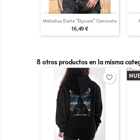
Vista rápida

Melodius Deite "Elysium" Camiseta
16,49 €
Cr
In
No
Añ
8 otros productos en la misma categ
Deb
NU
favorite_border
add_circle_outline