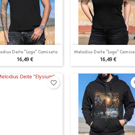
Vista rápida
Vista rápida


odius Deite "Logo" Camiseta
Melodius Deite "Logo" Camiset
16,49 €
16,49 €
favorite_border
fav