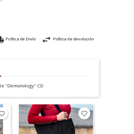
Política de Envío
Política de devolución
ite "Demonology" CD
orite_border
favorite_border