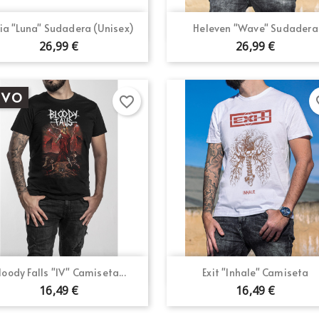
Vista rápida
Vista rápida


ia "Luna" Sudadera (Unisex)
Heleven "Wave" Sudadera
26,99 €
26,99 €
EVO
favorite_border
fav
Vista rápida
Vista rápida


loody Falls "IV" Camiseta...
Exit "Inhale" Camiseta
16,49 €
16,49 €