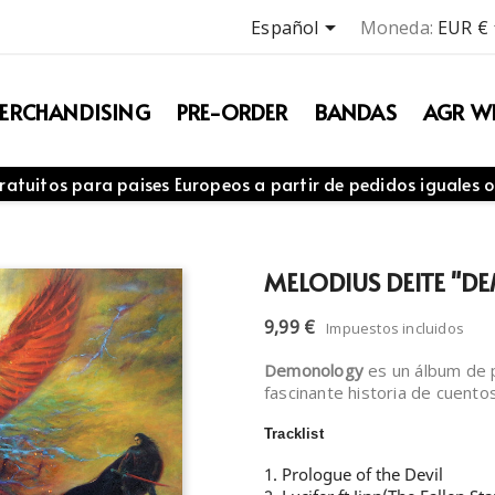

Español
Moneda:
EUR €
ERCHANDISING
PRE-ORDER
BANDAS
AGR WE
ratuitos para paises Europeos a partir de pedidos iguales o
MELODIUS DEITE "
9,99 €
Impuestos incluidos
Demonology
es un álbum de p
fascinante historia de cuento
Tracklist
1. Prologue of the Devil