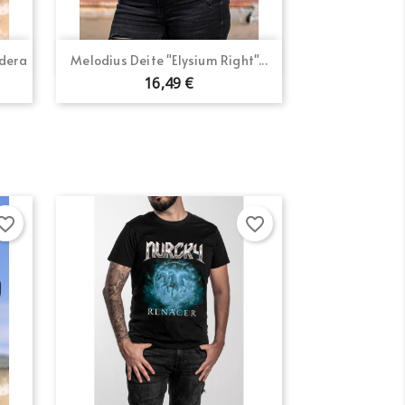
Vista rápida

adera
Melodius Deite "Elysium Right"...
16,49 €
×
×
×
orite_border
favorite_border