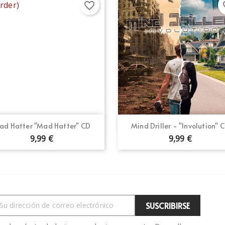
favorite_border
fav
Vista rápida
Vista rápida


ad Hatter "Mad Hatter" CD
Mind Driller - "Involution" 
9,99 €
9,99 €