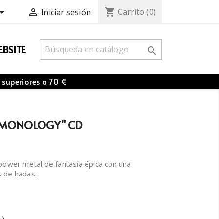
shopping_cart


Carrito
(0)
Iniciar sesión
BSITE

 superiores a 70 €
DEMONOLOGY" CD
ower metal de fantasía épica con una
s de hadas.