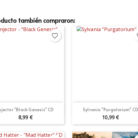
roducto también compraron:
favorite_border
fav
Vista rápida
Vista rápida


njector "Black Genesis" CD
Sylvania "Purgatorium" C
8,99 €
10,99 €