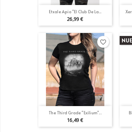
Vista rápida

Etxale Apio "El Club De La...
Xer
26,99 €
NU
favorite_border
Vista rápida

The Third Grade "Exilium"...
B
16,49 €