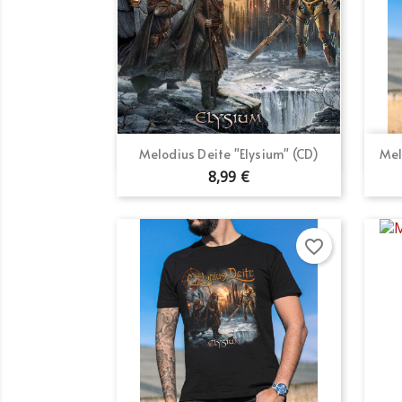
Vista rápida

Melodius Deite "Elysium" (CD)
Mel
8,99 €
favorite_border