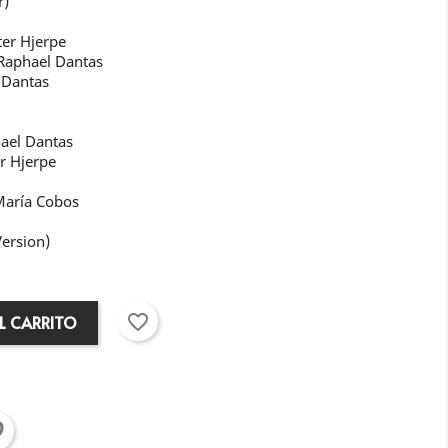
r)
tter Hjerpe
.Raphael Dantas
 Dantas
hael Dantas
er Hjerpe
María Cobos
Version)
favorite_border
L CARRITO