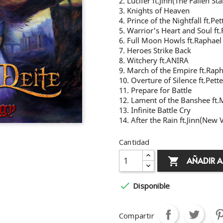
2. Lucifer ft.Jinn(The Fallen Sta
3. Knights of Heaven
4. Prince of the Nightfall ft.Pe
5. Warrior's Heart and Soul ft
6. Full Moon Howls ft.Raphael
7. Heroes Strike Back
8. Witchery ft.ANIRA
9. March of the Empire ft.Rap
10. Overture of Silence ft.Pett
11. Prepare for Battle
12. Lament of the Banshee ft.
13. Infinite Battle Cry
14. After the Rain ft.Jinn(New 
Cantidad
AÑADIR A


Disponible
Compartir