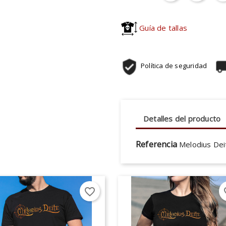
Guía de tallas
Política de seguridad
Detalles del producto
Referencia
Melodius De
favorite_border
fav