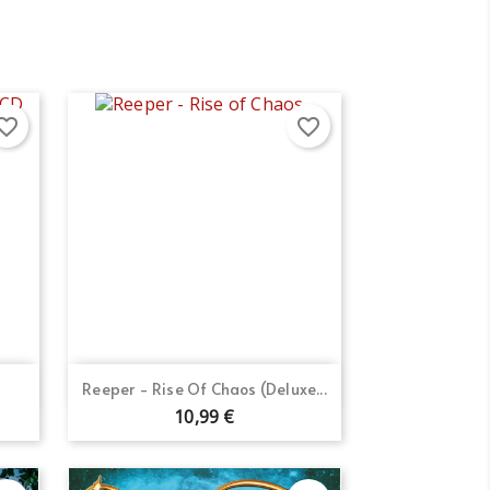
orite_border
favorite_border
Vista rápida

D
Reeper - Rise Of Chaos (Deluxe...
10,99 €