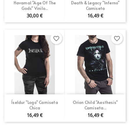
Havamal "Age Of The
Death & Legacy "Inferno"
Gods" Vinilo...
Camiseta
30,00 €
16,49 €
favorite_border
favorite_border
Íseldur "Logo" Camiseta
Orion Child "Aesthesis"
Chica
Camiseta...
16,49 €
16,49 €