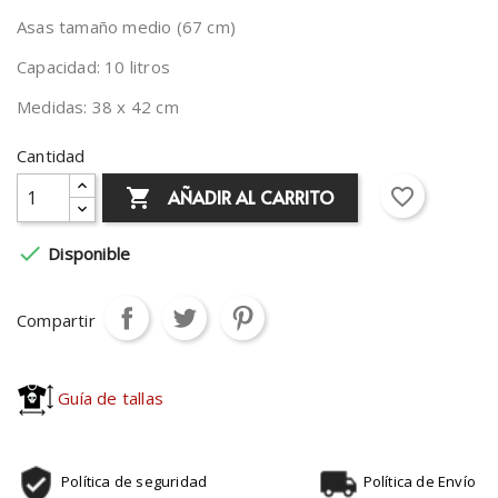
Asas tamaño medio (67 cm)
Capacidad: 10 litros
Medidas: 38 x 42 cm
Cantidad
favorite_border
AÑADIR AL CARRITO


Disponible
Compartir
Guía de tallas
Política de seguridad
Política de Envío