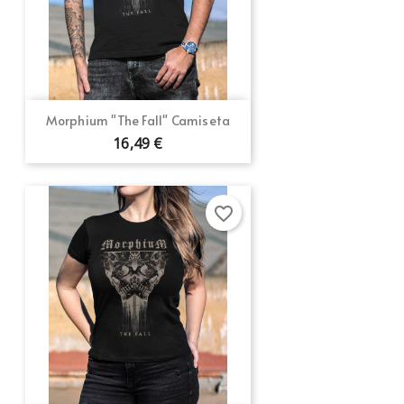
Morphium "The Fall" Camiseta
16,49 €
favorite_border