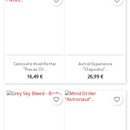
Camiseta Mad Hatter
Astral Experience
"Pieces Of...
"Clepsidra"...
16,49 €
26,99 €
favorite_border
favorite_border