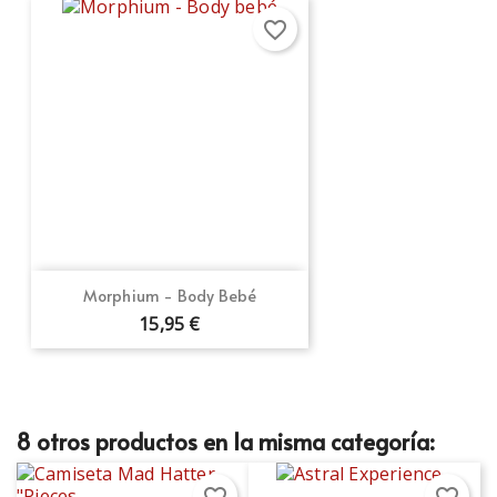
favorite_border
Morphium - Body Bebé
15,95 €
8 otros productos en la misma categoría:
favorite_border
favorite_border