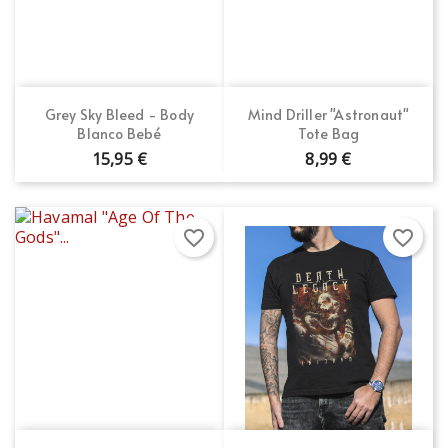
Grey Sky Bleed - Body
Mind Driller "Astronaut"
Blanco Bebé
Tote Bag
15,95 €
8,99 €
favorite_border
favorite_border