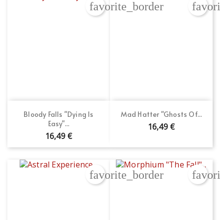
favorite_border
favor
Bloody Falls "Dying Is
Mad Hatter "Ghosts Of...
Easy"...
16,49 €
16,49 €
favorite_border
favor