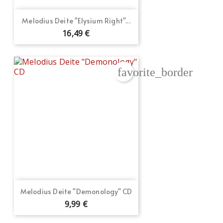
Melodius Deite "Elysium Right"...
16,49 €
favorite_border
Crear lista de deseos
Melodius Deite "Demonology" CD
Iniciar sesión
9,99 €