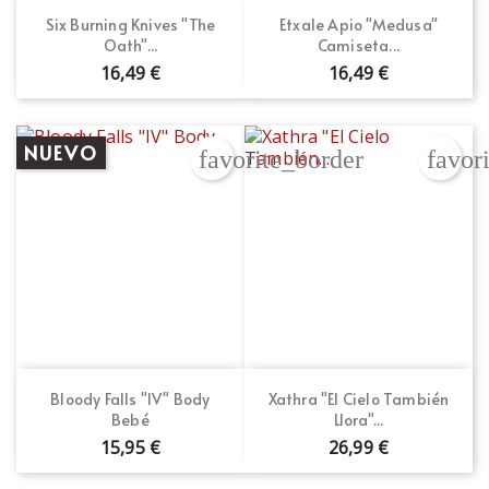
Six Burning Knives "The
Etxale Apio "Medusa"
Oath"...
Camiseta...
16,49 €
16,49 €
NUEVO
favorite_border
favor
Bloody Falls "IV" Body
Xathra "El Cielo También
Bebé
Llora"...
15,95 €
26,99 €