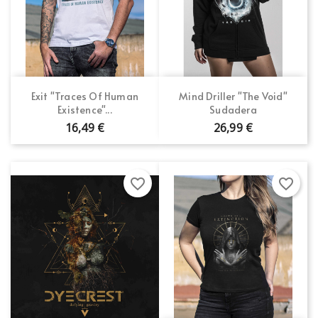
Exit "Traces Of Human
Mind Driller "The Void"
Existence"...
Sudadera
16,49 €
26,99 €
favorite_border
favorite_border