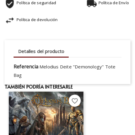
Política de seguridad
Política de Envío
Política de devolución
Detalles del producto
Referencia
Melodius Deite "Demonology" Tote
Bag
TAMBIÉN PODRÍA INTERESARLE
favorite_border