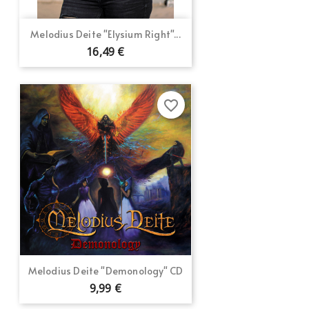
Melodius Deite "Elysium Right"...
16,49 €
favorite_border
Melodius Deite "Demonology" CD
9,99 €