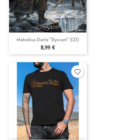
Melodius Deite "Elysium" (CD)
8,99 €
favorite_border