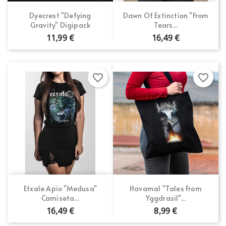
Dyecrest "Defying
Dawn Of Extinction "From
Gravity" Digipack
Tears...
11,99 €
16,49 €
favorite_border
favorite_border
Etxale Apio "Medusa"
Havamal "Tales From
Camiseta...
Yggdrasil"...
16,49 €
8,99 €