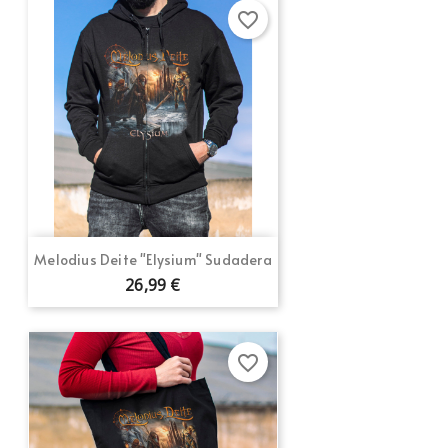
favorite_border
Melodius Deite "Elysium" Sudadera
26,99 €
favorite_border