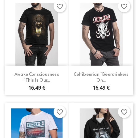
favorite_border
favorite_border
Awake Consciousness
Celtibeerian "Beerdrinkers
"This Is Our...
On...
16,49 €
16,49 €
favorite_border
favorite_border